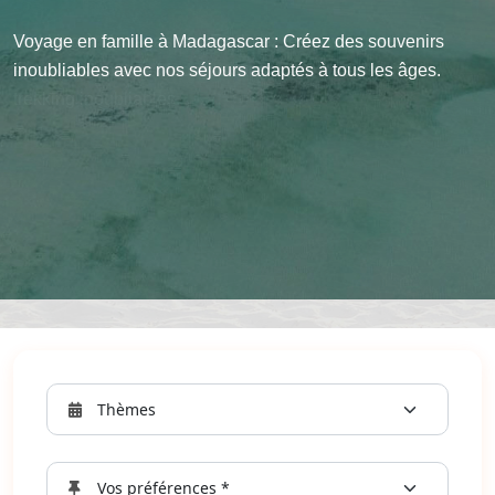
Circuit aventure à Madagascar : Partez à l'aventure avec
Trekking à Madagascar : Explorez les paysages
Voyage en famille à Madagascar : Créez des souvenirs
des circuits uniques, entre nature sauvage et découvertes
époustouflants de Madagascar grâce à nos circuits de
inoubliables avec nos séjours adaptés à tous les âges.
inoubliables.
trekking inoubliables.